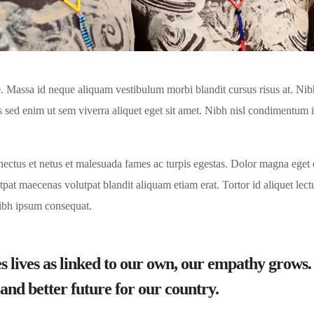
 Massa id neque aliquam vestibulum morbi blandit cursus risus at. Nib
 sed enim ut sem viverra aliquet eget sit amet. Nibh nisl condimentum 
ectus et netus et malesuada fames ac turpis egestas. Dolor magna eget 
at maecenas volutpat blandit aliquam etiam erat. Tortor id aliquet lectu
nibh ipsum consequat.
s lives as linked to our own, our empathy grow
r and better future for our country.