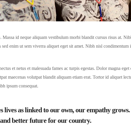
 Massa id neque aliquam vestibulum morbi blandit cursus risus at. Nib
 sed enim ut sem viverra aliquet eget sit amet. Nibh nisl condimentum 
ectus et netus et malesuada fames ac turpis egestas. Dolor magna eget 
at maecenas volutpat blandit aliquam etiam erat. Tortor id aliquet lectu
nibh ipsum consequat.
s lives as linked to our own, our empathy grow
r and better future for our country.