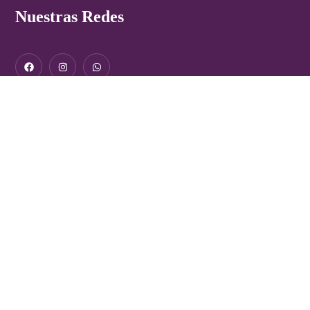
Nuestras Redes
Nosotras hacemos grandes cambios
Fundación contra violencia a mujeres: Espacio seguro. Únete
por un futuro sin miedo.
Condiciones de Uso