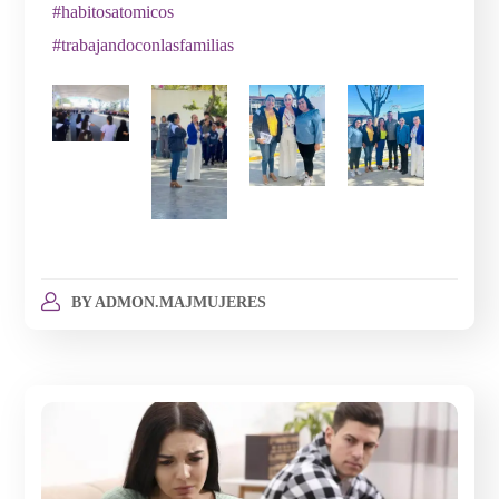
#habitosatomicos
#trabajandoconlasfamilias
BY
ADMON.MAJMUJERES