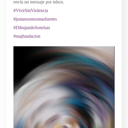
envía un mensaje por inbox.
#VivirSinViolencia
#juntassomosmasfuertes
#DibujandoSonrisas
#majfundacion