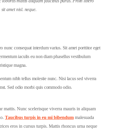
 lobortis mattis aliquam faucibus purus. Proin libero
sit amet nisl. neque.
o nunc consequat interdum varius. Sit amet porttitor eget
Fermentum iaculis eu non diam phasellus vestibulum
tristique magna.
entum nibh tellus molestie nunc. Nisi lacus sed viverra
ctumst. Sed odio morbi quis commodo odio.
ar mattis. Nunc scelerisque viverra mauris in aliquam
io.
Taucibus turpis in eu mi bibendum
malesuada
rices eros in cursus turpis. Mattis rhoncus urna neque