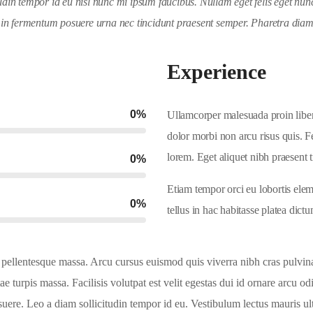
in tempor id eu nisl nunc mi ipsum faucibus. Nullam eget felis eget nunc
 in fermentum posuere urna nec tincidunt praesent semper. Pharetra diam 
Experience
0
%
Ullamcorper malesuada proin liber
dolor morbi non arcu risus quis. 
lorem. Eget aliquet nibh praesent 
0
%
Etiam tempor orci eu lobortis elem
0
%
tellus in hac habitasse platea di
in pellentesque massa. Arcu cursus euismod quis viverra nibh cras pulvin
ae turpis massa. Facilisis volutpat est velit egestas dui id ornare arcu od
uere. Leo a diam sollicitudin tempor id eu. Vestibulum lectus mauris ult