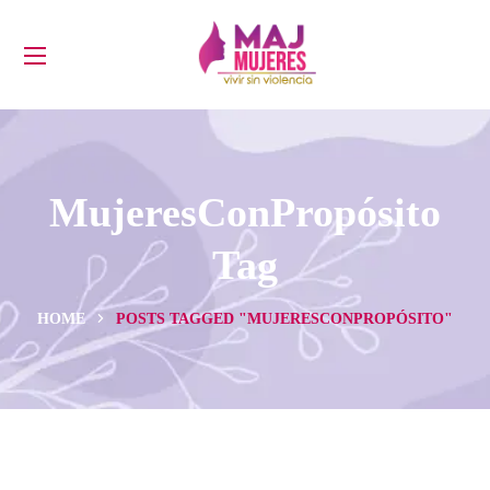
MujeresConPropósito
Tag
HOME
POSTS TAGGED "MUJERESCONPROPÓSITO"