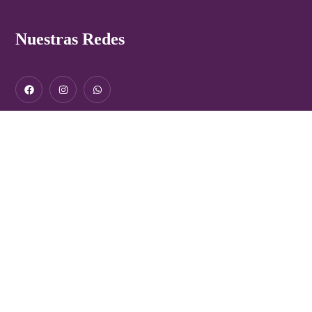
Nuestras Redes
Nosotras hacemos grandes cambios
Fundación contra violencia a mujeres: Espacio seguro. Únete
por un futuro sin miedo.