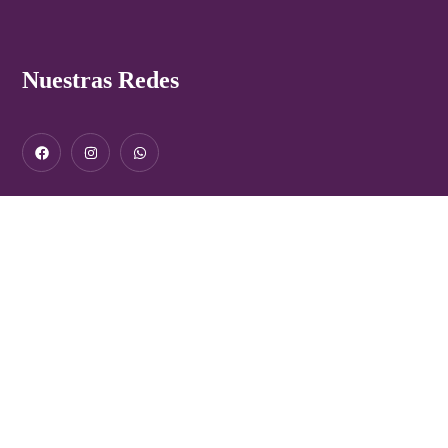
Nuestras Redes
Nosotras hacemos grandes cambios
Fundación contra violencia a mujeres: Espacio seguro. Únete
por un futuro sin miedo.