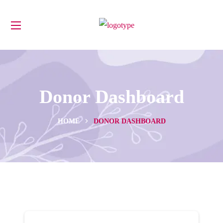
Donor Dashboard
HOME
DONOR DASHBOARD